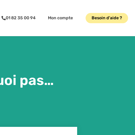
01 82 35 00 94
Mon compte
Besoin d'aide ?
uoi pas…