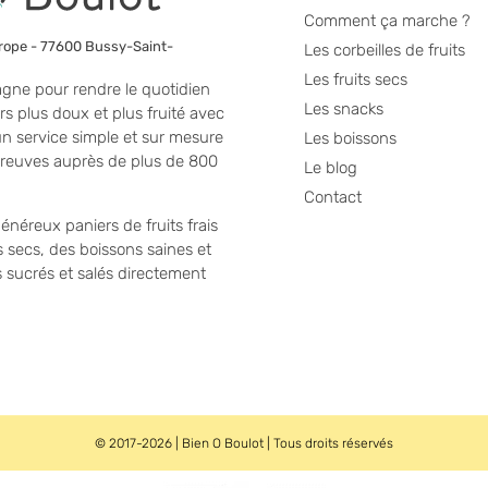
Comment ça marche ?
urope - 77600 Bussy-Saint-
Les corbeilles de fruits
Les fruits secs
ne pour rendre le quotidien
Les snacks
s plus doux et plus fruité avec
un service simple et sur mesure
Les boissons
s preuves auprès de plus de 800
Le blog
Contact
énéreux paniers de fruits frais
s secs, des boissons saines et
s sucrés et salés directement
© 2017-2026 | Bien O Boulot | Tous droits réservés